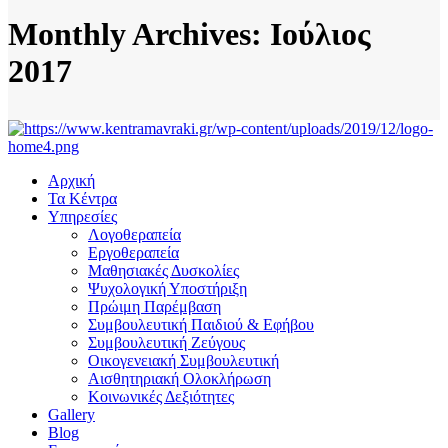
Monthly Archives: Ιούλιος
2017
Αρχική
Τα Κέντρα
Υπηρεσίες
Λογοθεραπεία
Εργοθεραπεία
Μαθησιακές Δυσκολίες
Ψυχολογική Υποστήριξη
Πρώιμη Παρέμβαση
Συμβουλευτική Παιδιού & Εφήβου
Συμβουλευτική Ζεύγους
Οικογενειακή Συμβουλευτική
Αισθητηριακή Ολοκλήρωση
Κοινωνικές Δεξιότητες
Gallery
Blog