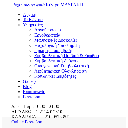
Ψυχοπαιδαγωγικά Κέντρα ΜΑΥΡΑΚΗ
Αρχική
Τα Κέντρα
Υπηρεσίες
Λογοθεραπεία
Εργοθεραπεία
Μαθησιακές Δυσκολίες
Ψυχολογική Υποστήριξη
Πρώιμη Παρέμβαση
Συμβουλευτική Παιδιού & Εφήβου
Συμβουλευτική Ζεύγους
Οικογενειακή Συμβουλευτική
Αισθητηριακή Ολοκλήρωση
Κοινωνικές Δεξιότητες
Gallery
Blog
Επικοινωνία
Ραντεβού
Δευ. - Παρ.: 10:00 - 21:00
ΑΙΓΑΛΕΩ: T.: 2114015310
ΚΑΛΛΙΘΕΑ: T.: 210 9573357
Online Ραντεβού