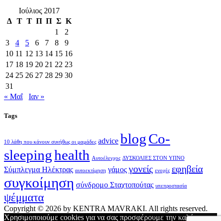
Ιούλιος 2017
Δ
Τ
Τ
Π
Π
Σ
Κ
1
2
3
4
5
6
7
8
9
10
11
12
13
14
15
16
17
18
19
20
21
22
23
24
25
26
27
28
29
30
31
« Μαΐ
Ιαν »
Tags
blog
Co-
advice
10 λάθη που κάνουν συνήθως οι μαμάδες
sleeping
health
Αυτοέλεγχος
ΔΥΣΚΟΛΙΕΣ ΣΤΟΝ ΥΠΝΟ
γονείς
εφηβεία
Σύμπλεγμα Ηλέκτρας
γάμος
αυτοεκτίμηση
ενοχές
συγκοίμηση
σύνδρομο Σταχτοπούτας
υπεπροστασία
ψέμματα
Copyright © 2026 by KENTRA MAVRAKI. All rights reserved.
Χρησιμοποιούμε cookies για να σας προσφέρουμε την καλύτερη