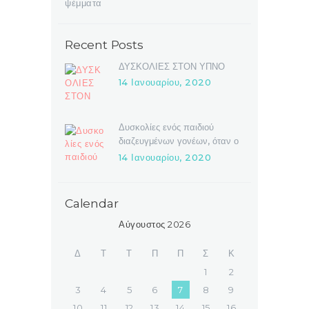
ψέμματα
Recent Posts
ΔΥΣΚΟΛΙΕΣ ΣΤΟΝ ΥΠΝΟ
14 Ιανουαρίου, 2020
Δυσκολίες ενός παιδιού
διαζευγμένων γονέων, όταν ο
ένας γονέας δημιουργεί νέο
14 Ιανουαρίου, 2020
γάμο και οικογένεια
Calendar
Αύγουστος 2026
Δ
Τ
Τ
Π
Π
Σ
Κ
1
2
3
4
5
6
7
8
9
10
11
12
13
14
15
16