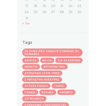
17
18
19
20
21
22
23
24
25
26
27
28
29
30
31
« Ιαν
Tags
10 ΛΆΘΗ ΠΟΥ ΚΆΝΟΥΝ ΣΥΝΉΘΩΣ ΟΙ
ΜΑΜΆΔΕΣ
ADVICE
BLOG
CO-SLEEPING
HEALTH
ΑΥΤΟΈΛΕΓΧΟΣ
ΔΥΣΚΟΛΙΕΣ ΣΤΟΝ ΥΠΝΟ
ΣΎΜΠΛΕΓΜΑ ΗΛΈΚΤΡΑΣ
ΑΥΤΟΕΚΤΊΜΗΣΗ
ΓΆΜΟΣ
ΓΟΝΕΊΣ
ΕΝΟΧΈΣ
ΕΦΗΒΕΊΑ
ΣΥΓΚΟΊΜΗΣΗ
ΣΎΝΔΡΟΜΟ ΣΤΑΧΤΟΠΟΎΤΑΣ