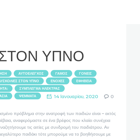
 ΣΤΟΝ ΥΠΝΟ
,
,
,
,
ΜΗΣΗ
ΑΥΤΟΈΛΕΓΧΟΣ
ΓΆΜΟΣ
ΓΟΝΕΊΣ
,
,
,
ΔΥΣΚΟΛΙΕΣ ΣΤΟΝ ΥΠΝΟ
ΕΝΟΧΈΣ
ΕΦΗΒΕΊΑ
,
,
ΗΤΑ:
ΣΎΜΠΛΕΓΜΑ ΗΛΈΚΤΡΑΣ
,
14 Ιανουαρίου, 2020
0
ΑΣΊΑ
ΨΈΜΜΑΤΑ
ένο πρόβλημα στην ανατροφή των παιδιών είναι – εκτός
βέβαια, αναφερόμαστε σε ένα βρέφος που κλαίει συνέχεια
αναζητήσουμε τις αιτίες με συνδρομή του παιδιάτρου. Αν
μεγαλύτερο παιδάκι τότε μπορούμε να το βοηθήσουμε με