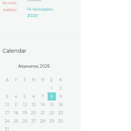
διαζευγμένων
14 Ιανουαρίου,
γονέων, όταν ο ένας
2020
γονέας δημιουργεί
νέο γάμο και
οικογένεια
Calendar
Αύγουστος 2026
Δ
Τ
Τ
Π
Π
Σ
Κ
1
2
3
4
5
6
7
8
9
10
11
12
13
14
15
16
17
18
19
20
21
22
23
24
25
26
27
28
29
30
31